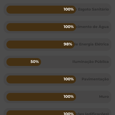
100%
Rede de Esgoto Sanitário
100%
Rede de Abastecimento de Água
98%
Rede de Energia Elétrica
50%
Iluminação Pública
100%
Pavimentação
100%
Muro
100%
Fundações (edificações)