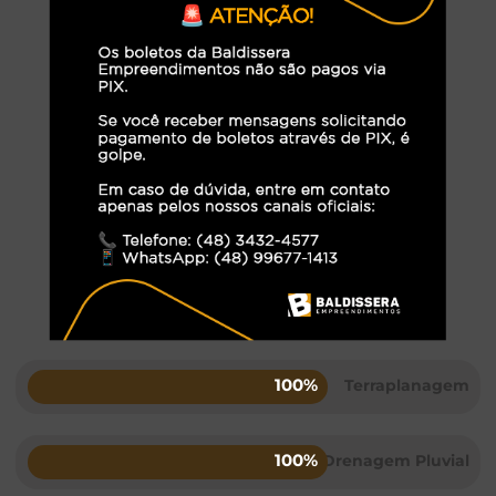
Ruas Pavimentadas
Rede de Energia Elétrica
Área Verde
Área de Preservação Permanente
Drenagem Pluvial
Iluminação Pública em LED
Vaga de Estacionamento
ANDAMENTO DA OBRA
100%
Terraplanagem
100%
Drenagem Pluvial