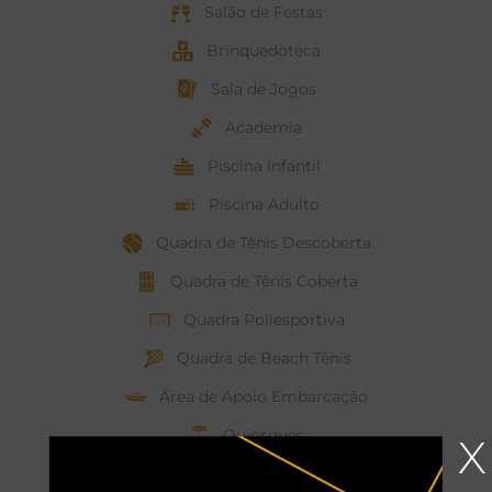
Salão de Festas
Brinquedoteca
Sala de Jogos
Academia
Piscina Infantil
Piscina Adulto
Quadra de Tênis Descoberta
Quadra de Tênis Coberta
Quadra Poliesportiva
Quadra de Beach Tênis
Área de Apoio Embarcação
Quiosques
X
Infraestrutura: