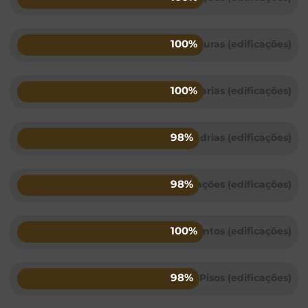
100%
Estruturas (edificações)
100%
Alvenarias (edificações)
98%
Esquadrias (edificações)
98%
Instalações (edificações)
100%
Revestimentos (edificações)
98%
Pisos (edificações)