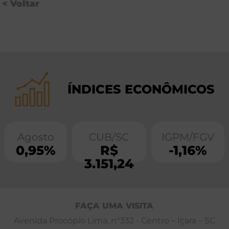
< Voltar
ÍNDICES ECONÔMICOS
Agosto
CUB/SC
IGPM/FGV
0,95%
R$
-1,16%
3.151,24
FAÇA UMA VISITA
Avenida Procópio Lima, n°332 - Centro – Içara – SC