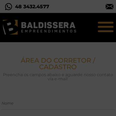
48 3432.4577
ÁREA DO CORRETOR /
CADASTRO
Preencha os campos abaixo e aguarde nosso contato
via e-mail: