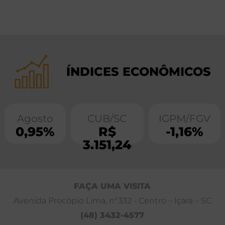
ÍNDICES ECONÔMICOS
Agosto
CUB/SC
IGPM/FGV
0,95%
R$
-1,16%
3.151,24
FAÇA UMA VISITA
Avenida Procópio Lima, n°332 - Centro – Içara – SC
(48) 3432-4577